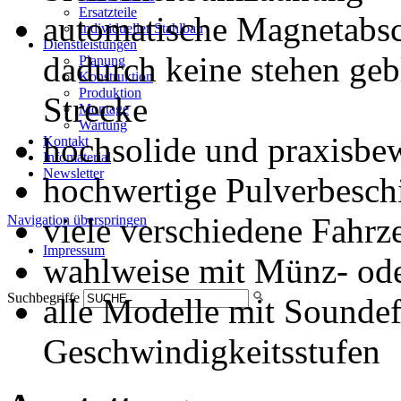
Ersatzteile
automatische Magnetabsch
Individueller Stahlbau
Dienstleistungen
dadurch keine stehen geb
Planung
Konstruktion
Produktion
Strecke
Montage
Wartung
hochsolide und praxisbe
Kontakt
Infomaterial
Newsletter
hochwertige Pulverbeschic
viele verschiedene Fahrz
Navigation überspringen
Impressum
wahlweise mit Münz- ode
Suchbegriffe
alle Modelle mit Sounde
Geschwindigkeitsstufen