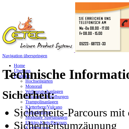
Navigation überspringen
Home
Technische Informati
Über uns
Produkte
Hochseilgärten
Monorail
Sicherheit:
Wellenrutschanlagen
Inflatables, Hüpfburgen
Trampolinanlagen
Kletterberg/Vulcano
Sicherheits-Parcours mit
Rollenbahnen
Modulare Spielanlagen
Sicherheitsumzäunung
Elektro-Karts/Parcours
Kletterwände