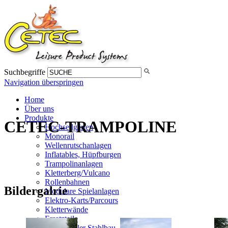
Suchbegriffe
Navigation überspringen
Home
Über uns
Produkte
CETEC-TRAMPOLINE
Hochseilgärten
Monorail
Wellenrutschanlagen
Inflatables, Hüpfburgen
Trampolinanlagen
Kletterberg/Vulcano
Rollenbahnen
Bildergalrie
Modulare Spielanlagen
Elektro-Karts/Parcours
Kletterwände
Ersatzteile
Individueller Stahlbau