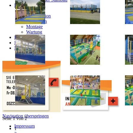
Dienstleistungen
Planung
Konstruktion
Produktion
Montage
Wartung
Kontakt
Infomaterial
Newsletter
Navigation überspringen
Seite 1 von 2
Impressum
1